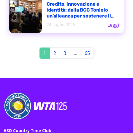
Credito, innovazione e
identità: dalla BCC Toniolo
un’alleanza per sostenere il
futuro del vino siciliano
24 Luglio 2026
Leggi
1
2
3
…
65
ASD Country Time Club