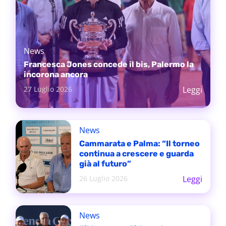
News
Francesca Jones concede il bis, Palermo la
incorona ancora
27 Luglio 2026
Leggi
News
Cammarata e Palma: “Il torneo
continua a crescere e guarda
già al futuro”
26 Luglio 2026
Leggi
News