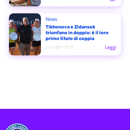
News
Tikhonova e Zidansek
trionfano in doppio: è il loro
primo titolo di coppia
25 Luglio 2026
Leggi