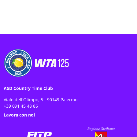
ASD Country Time Club
Viale dell'Olimpo, 5 - 90149 Palermo
+39 091 45 48 86
Lavora con noi