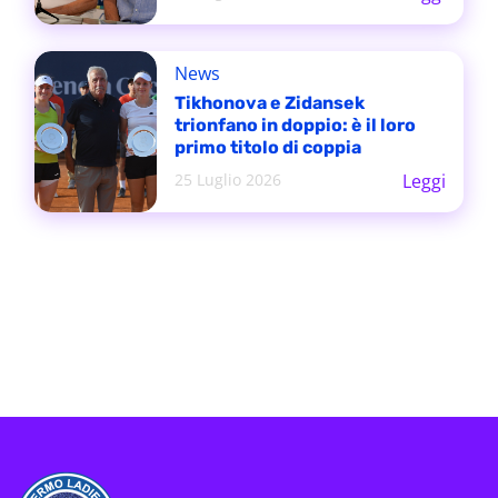
News
Tikhonova e Zidansek
trionfano in doppio: è il loro
primo titolo di coppia
25 Luglio 2026
Leggi