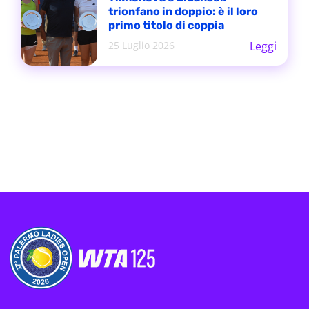
trionfano in doppio: è il loro
primo titolo di coppia
25 Luglio 2026
Leggi