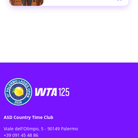
ASD Country Time Club
Viale dell'Olimpo, 5 - 90149 Palermo
+39 091 45 48 86