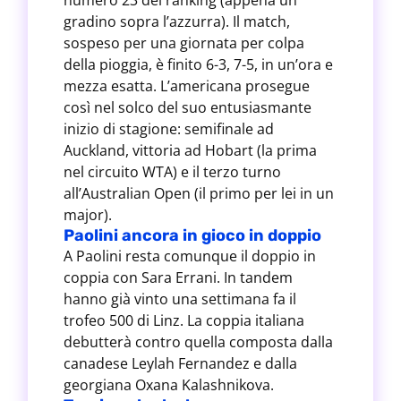
numero 23 del ranking (appena un
gradino sopra l’azzurra). Il match,
sospeso per una giornata per colpa
della pioggia, è finito 6-3, 7-5, in un’ora e
mezza esatta. L’americana prosegue
così nel solco del suo entusiasmante
inizio di stagione: semifinale ad
Auckland, vittoria ad Hobart (la prima
nel circuito WTA) e il terzo turno
all’Australian Open (il primo per lei in un
major).
Paolini ancora in gioco in doppio
A Paolini resta comunque il doppio in
coppia con Sara Errani. In tandem
hanno già vinto una settimana fa il
trofeo 500 di Linz. La coppia italiana
debutterà contro quella composta dalla
canadese Leylah Fernandez e dalla
georgiana Oxana Kalashnikova.