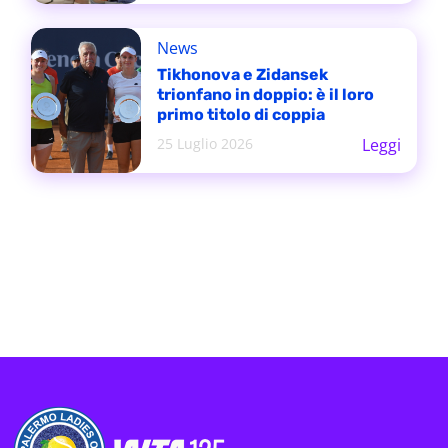
News
Tikhonova e Zidansek
trionfano in doppio: è il loro
primo titolo di coppia
25 Luglio 2026
Leggi