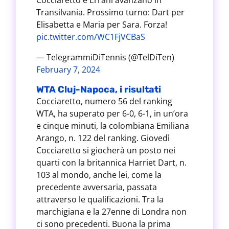
Cocciaretto e Errani avanzano in
Transilvania. Prossimo turno: Dart per
Elisabetta e Maria per Sara. Forza!
pic.twitter.com/WC1FjVCBaS
— TeIegrammiDiTennis (@TelDiTen)
February 7, 2024
WTA Cluj-Napoca, i risultati
Cocciaretto, numero 56 del ranking
WTA, ha superato per 6-0, 6-1, in un’ora
e cinque minuti, la colombiana Emiliana
Arango, n. 122 del ranking. Giovedì
Cocciaretto si giocherà un posto nei
quarti con la britannica Harriet Dart, n.
103 al mondo, anche lei, come la
precedente avversaria, passata
attraverso le qualificazioni. Tra la
marchigiana e la 27enne di Londra non
ci sono precedenti. Buona la prima