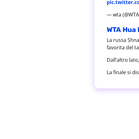
pic.twitter
— wta (@WTA
WTA Hua H
La russa Shna
favorita del ta
Dall’altro lat
La finale si d