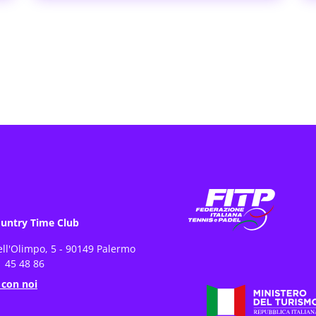
untry Time Club
ell'Olimpo, 5 - 90149 Palermo
 45 48 86
 con noi