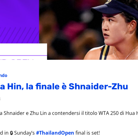
ondo
 Hin, la finale è Shnaider-Zhu
4
 Shnaider e Zhu Lin a contendersi il titolo WTA 250 di Hua H
Hua Hin locked in 🔒 Sunday’s
#ThailandOpen
final is set!