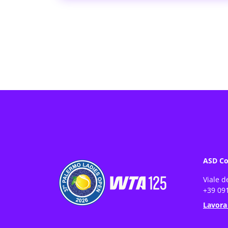
ASD Co
Viale d
+39 091
Lavora