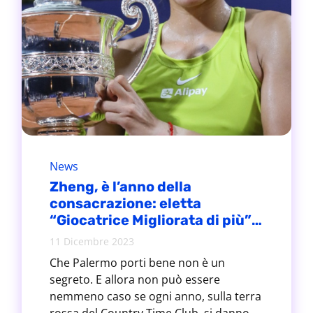
News
Zheng, è l’anno della
consacrazione: eletta
“Giocatrice Migliorata di più”
del 2023
11 Dicembre 2023
Che Palermo porti bene non è un
segreto. E allora non può essere
nemmeno caso se ogni anno, sulla terra