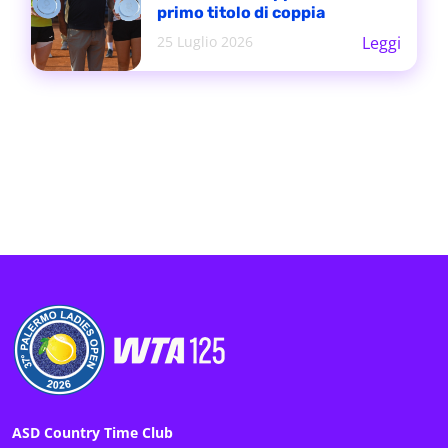
primo titolo di coppia
25 Luglio 2026
Leggi
ASD Country Time Club