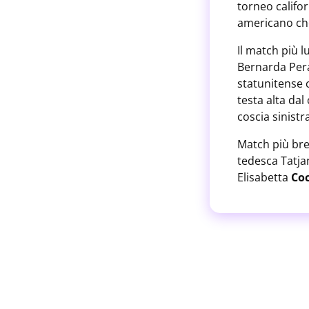
torneo califo
americano ch
Il match più l
Bernarda Pera,
statunitense 
testa alta da
coscia sinistr
Match più brev
tedesca Tatjan
Elisabetta
Coc