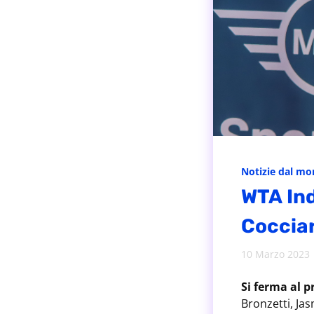
Notizie dal m
WTA Ind
Cocciar
10 Marzo 2023
Si ferma al p
Bronzetti, Jas