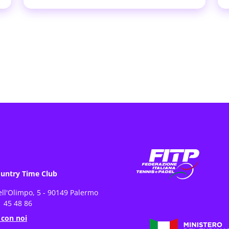
untry Time Club
ell'Olimpo, 5 - 90149 Palermo
 45 48 86
 con noi