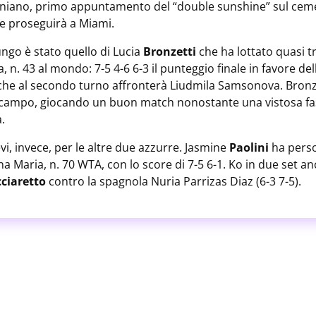
rniano, primo appuntamento del “double sunshine” sul cem
e proseguirà a Miami.
ungo è stato quello di Lucia
Bronzetti
che ha lottato quasi t
 n. 43 al mondo: 7-5 4-6 6-3 il punteggio finale in favore del
che al secondo turno affronterà Liudmila Samsonova. Bronze
l campo, giocando un buon match nonostante una vistosa fas
a.
i, invece, per le altre due azzurre. Jasmine
Paolini
ha perso
a Maria, n. 70 WTA, con lo score di 7-5 6-1. Ko in due set a
ciaretto
contro la spagnola Nuria Parrizas Diaz (6-3 7-5).