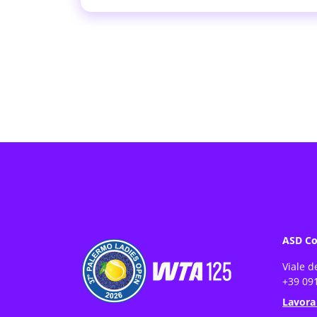
ASD Co
Viale d
+39 091
Lavora