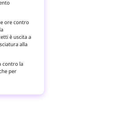
ento
re ore contro
la
tti è uscita a
ciatura alla
 contro la
nche per