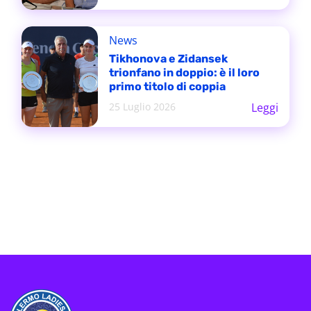
News
Tikhonova e Zidansek
trionfano in doppio: è il loro
primo titolo di coppia
25 Luglio 2026
Leggi