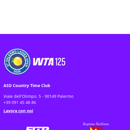
ASD Country Time Club
Viale dell'Olimpo, 5 - 90149 Palermo
+39 091 45 48 86
Lavora con noi