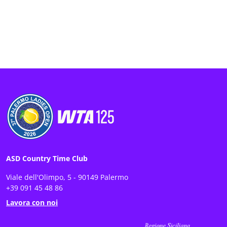
ASD Country Time Club
Viale dell'Olimpo, 5 - 90149 Palermo
+39 091 45 48 86
Lavora con noi