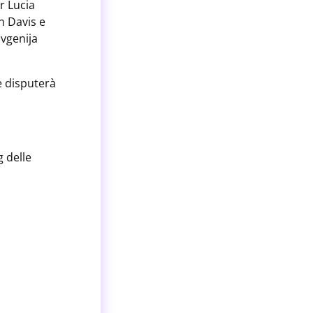
r Lucia
n Davis e
Evgenija
e disputerà
g delle