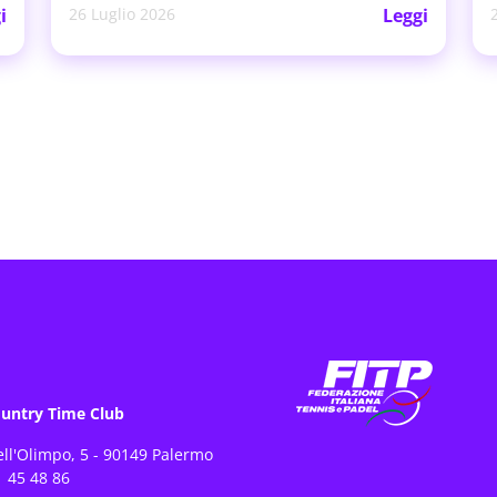
i
26 Luglio 2026
Leggi
untry Time Club
ell'Olimpo, 5 - 90149 Palermo
 45 48 86