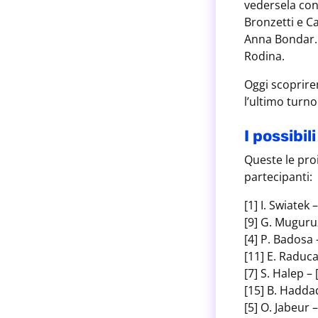
vedersela con
Bronzetti e C
Anna Bondar. 
Rodina.
Oggi scoprire
l’ultimo turn
I possibil
Queste le proi
partecipanti:
[1] I. Swiatek 
[9] G. Muguruz
[4] P. Badosa 
[11] E. Raduca
[7] S. Halep – 
[15] B. Haddad
[5] O. Jabeur 