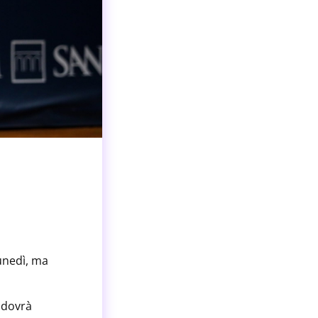
unedì, ma
 dovrà