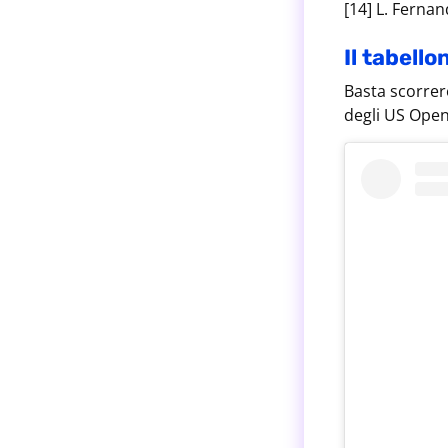
[14] L. Fernan
Il tabell
Basta scorrere
degli US Open