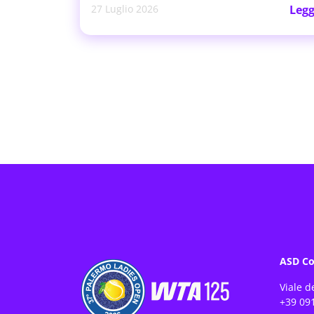
27 Luglio 2026
Legg
ASD Co
Viale d
+39 091