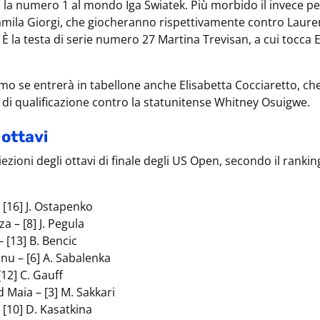
 la numero 1 al mondo Iga Swiatek. Più morbido il invece pe
amila Giorgi, che giocheranno rispettivamente contro Laure
È la testa di serie numero 27 Martina Trevisan, a cui tocca 
mo se entrerà in tabellone anche Elisabetta Cocciaretto, ch
o di qualificazione contro la statunitense Whitney Osuigwe.
i ottavi
ezioni degli ottavi di finale degli US Open, secondo il rankin
– [16] J. Ostapenko
a – [8] J. Pegula
– [13] B. Bencic
nu – [6] A. Sabalenka
[12] C. Gauff
 Maia – [3] M. Sakkari
– [10] D. Kasatkina