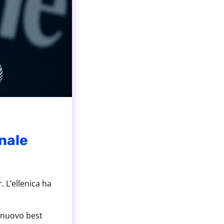
inale
 L’ellenica ha
o nuovo best