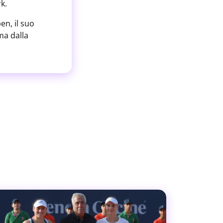
k.
en, il suo
ma dalla