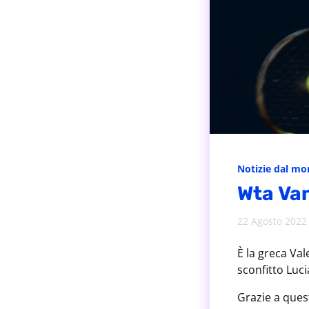
Notizie dal m
Wta Van
22 Agosto 2022
È la greca Va
sconfitto Luci
Grazie a ques