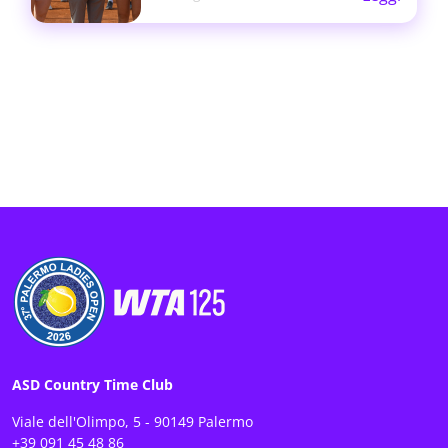
ASD Country Time Club
Viale dell'Olimpo, 5 - 90149 Palermo
+39 091 45 48 86