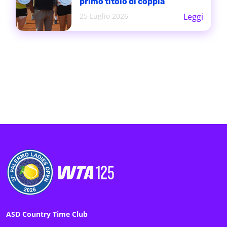
primo titolo di coppia
25 Luglio 2026
Leggi
ASD Country Time Club