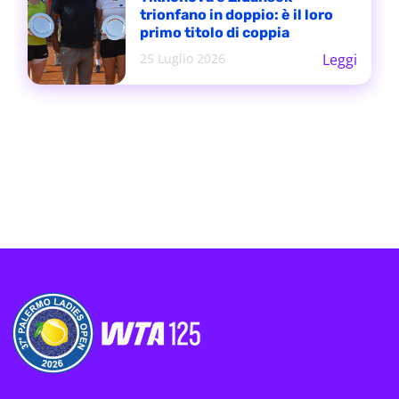
trionfano in doppio: è il loro
primo titolo di coppia
25 Luglio 2026
Leggi