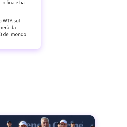
in finale ha
lo WTA sul
rnerà da
13 del mondo.