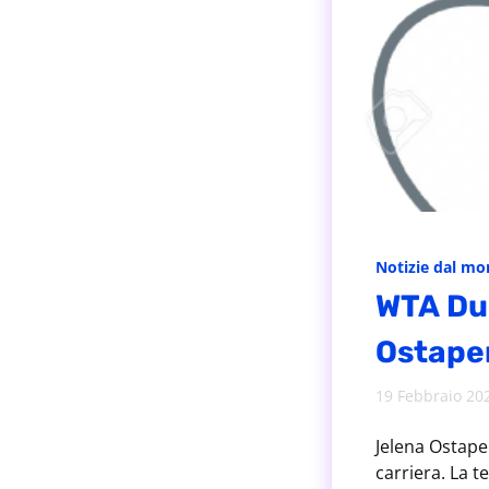
Notizie dal m
WTA Dub
Ostape
19 Febbraio 20
Jelena Ostapen
carriera. La 