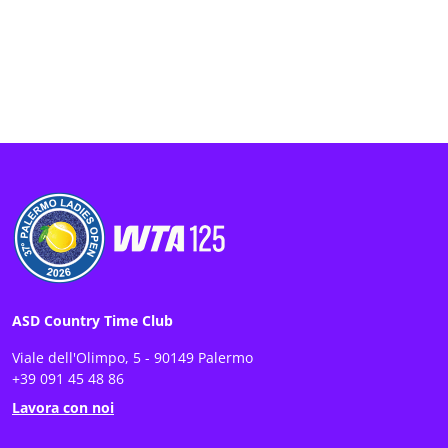
ASD Country Time Club
Viale dell'Olimpo, 5 - 90149 Palermo
+39 091 45 48 86
Lavora con noi