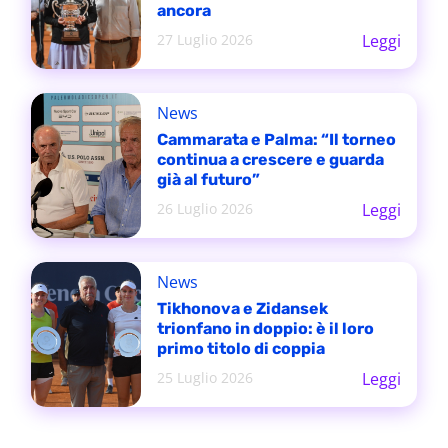
ancora
27 Luglio 2026
Leggi
News
Cammarata e Palma: “Il torneo
continua a crescere e guarda
già al futuro”
26 Luglio 2026
Leggi
News
Tikhonova e Zidansek
trionfano in doppio: è il loro
primo titolo di coppia
25 Luglio 2026
Leggi