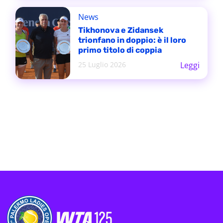
News
Tikhonova e Zidansek
trionfano in doppio: è il loro
primo titolo di coppia
25 Luglio 2026
Leggi