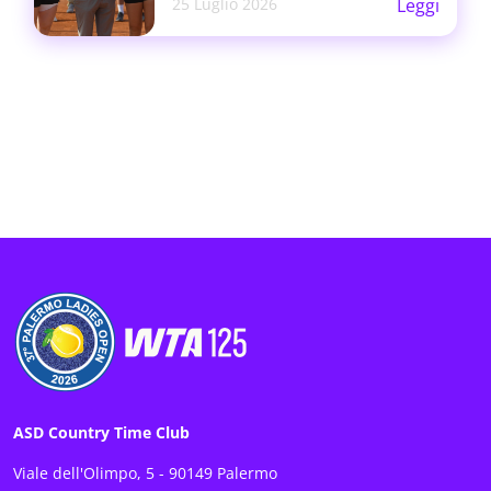
25 Luglio 2026
Leggi
ASD Country Time Club
Viale dell'Olimpo, 5 - 90149 Palermo