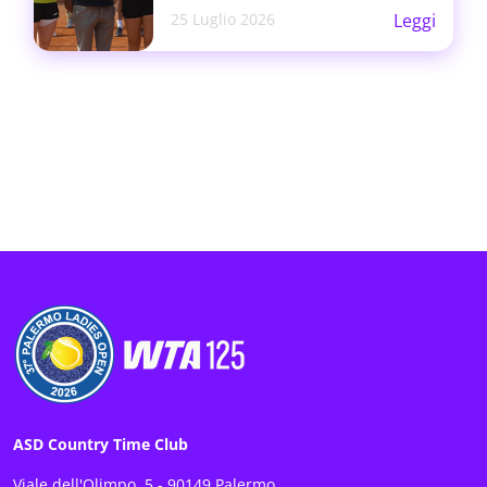
25 Luglio 2026
Leggi
ASD Country Time Club
Viale dell'Olimpo, 5 - 90149 Palermo