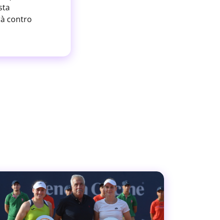
sta
rà contro