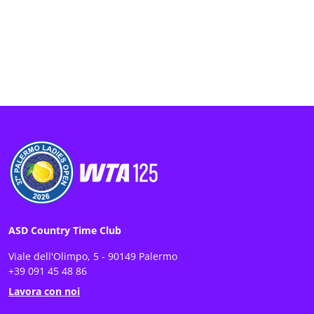
ASD Country Time Club
Viale dell'Olimpo, 5 - 90149 Palermo
+39 091 45 48 86
Lavora con noi