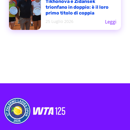
Tikhonova e Zidansek
trionfano in doppio: è il loro
primo titolo di coppia
25 Luglio 2026
Leggi