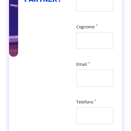
campo.
*
Cognome
*
Email
*
Telefono