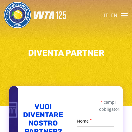
IT
EN
DIVENTA PARTNER
Si
*
campi
prega
VUOI
di
obbligatori
DIVENTARE
lasciare
*
Nome
vuoto
NOSTRO
questo
PARTNER?