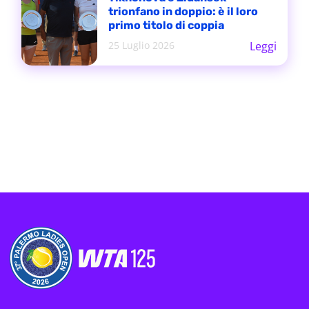
trionfano in doppio: è il loro
primo titolo di coppia
25 Luglio 2026
Leggi