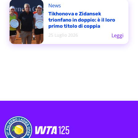
News
Tikhonova e Zidansek
trionfano in doppio: è il loro
primo titolo di coppia
25 Luglio 2026
Leggi