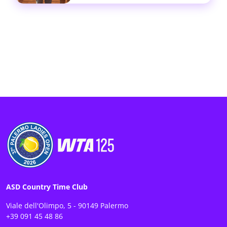
ASD Country Time Club
Viale dell'Olimpo, 5 - 90149 Palermo
+39 091 45 48 86