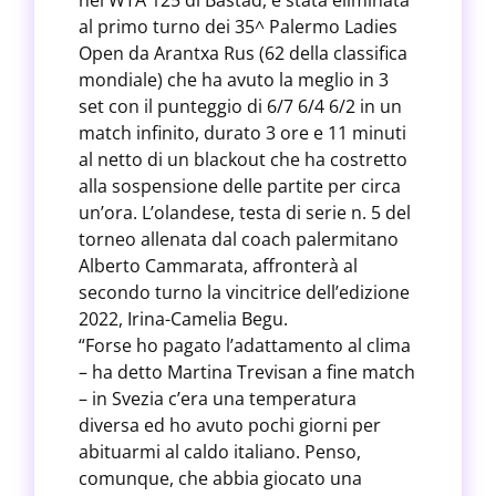
nel WTA 125 di Bastad, è stata eliminata
al primo turno dei 35^ Palermo Ladies
Open da Arantxa Rus (62 della classifica
mondiale) che ha avuto la meglio in 3
set con il punteggio di 6/7 6/4 6/2 in un
match infinito, durato 3 ore e 11 minuti
al netto di un blackout che ha costretto
alla sospensione delle partite per circa
un’ora. L’olandese, testa di serie n. 5 del
torneo allenata dal coach palermitano
Alberto Cammarata, affronterà al
secondo turno la vincitrice dell’edizione
2022, Irina-Camelia Begu.
“Forse ho pagato l’adattamento al clima
– ha detto Martina Trevisan a fine match
– in Svezia c’era una temperatura
diversa ed ho avuto pochi giorni per
abituarmi al caldo italiano. Penso,
comunque, che abbia giocato una