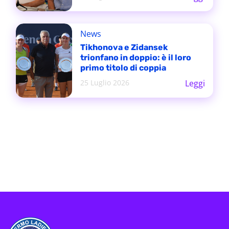
News
Tikhonova e Zidansek
trionfano in doppio: è il loro
primo titolo di coppia
25 Luglio 2026
Leggi