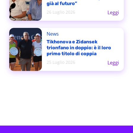
già al futuro”
26 Luglio 2026
Leggi
News
Tikhonova e Zidansek
trionfano in doppio: è il loro
primo titolo di coppia
25 Luglio 2026
Leggi