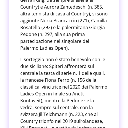
del ranking, da sempre si allena al
Country) e Aurora Zantedeschi (n. 385,
altra tennista di casa al Country), si sono
aggiunte Nuria Brancaccio (271), Camilla
Rosatello (292) e la palermitana Giorgia
Pedone (n. 297, alla sua prima
partecipazione nel singolare dei
Palermo Ladies Open).
Il sorteggio non è stato benevolo con le
due siciliane: Spiteri affronterà sul
centrale la testa di serie n. 1 delle quali,
la francese Fiona Ferro (n. 156 della
classifica, vincitrice nel 2020 dei Palermo
Ladies Open in finale su Anett
Kontaveit), mentre la Pedone se la
vedrà, sempre sul centrale, con la
svizzera Jil Teichmann (n. 223, che al
Country trionfò nel 2019 sull’olandese,