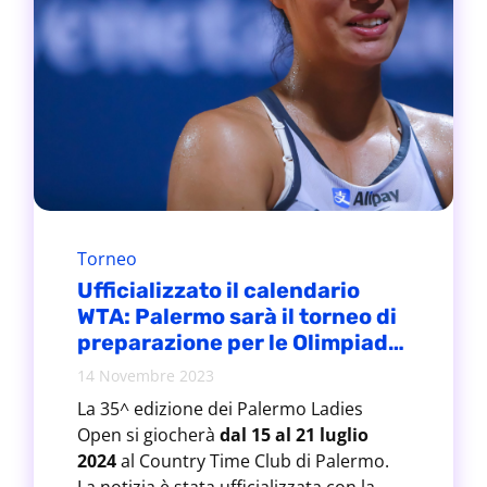
Torneo
Ufficializzato il calendario
WTA: Palermo sarà il torneo di
preparazione per le Olimpiadi
di Parigi
14 Novembre 2023
La 35^ edizione dei Palermo Ladies
Open si giocherà
dal 15 al 21 luglio
2024
al Country Time Club di Palermo.