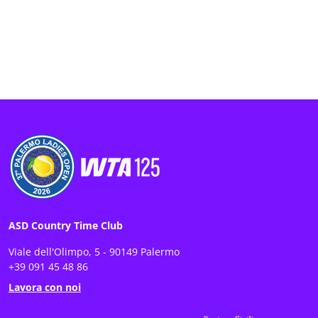
ASD Country Time Club
Viale dell'Olimpo, 5 - 90149 Palermo
+39 091 45 48 86
Lavora con noi