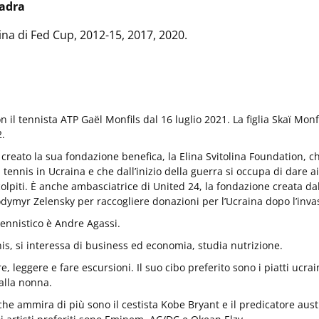
uadra
na di Fed Cup, 2012-15, 2017, 2020.
n il tennista ATP Gaël Monfils dal 16 luglio 2021. La figlia Skaï Monfi
2.
creato la sua fondazione benefica, la Elina Svitolina Foundation, c
l tennis in Ucraina e che dall’inizio della guerra si occupa di dare a
olpiti. È anche ambasciatrice di United 24, la fondazione creata da
dymyr Zelensky per raccogliere donazioni per l’Ucraina dopo l’inva
 tennistico è Andre Agassi.
nis, si interessa di business ed economia, studia nutrizione.
, leggere e fare escursioni. Il suo cibo preferito sono i piatti ucrai
lla nonna.
he ammira di più sono il cestista Kobe Bryant e il predicatore aust