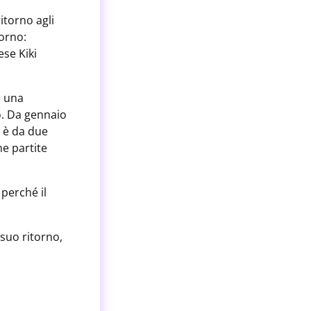
ritorno agli
torno:
ese Kiki
n una
o. Da gennaio
d è da due
e partite
 perché il
suo ritorno,