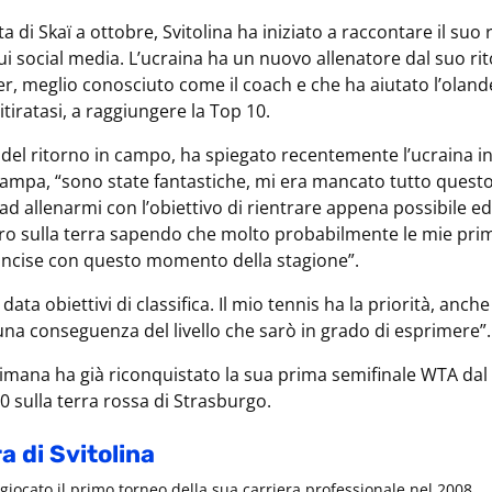
a di Skaï a ottobre, Svitolina ha iniziato a raccontare il suo 
ui social media. L’ucraina ha un nuovo allenatore dal suo ri
r, meglio conosciuto come il coach e che ha aiutato l’oland
itiratasi, a raggiungere la Top 10.
 del ritorno in campo, ha spiegato recentemente l’ucraina i
ampa, “sono state fantastiche, mi era mancato tutto quest
ad allenarmi con l’obiettivo di rientrare appena possibile e
ro sulla terra sapendo che molto probabilmente le mie prim
ncise con questo momento della stagione”.
ata obiettivi di classifica. Il mio tennis ha la priorità, anche
una conseguenza del livello che sarò in grado di esprimere”.
timana ha già riconquistato la sua prima semifinale WTA dal 
0 sulla terra rossa di Strasburgo.
a di Svitolina
 giocato il primo torneo della sua carriera professionale nel 2008.