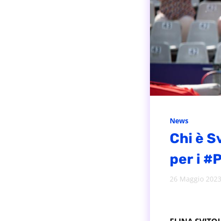
News
Chi è S
per i 
26 Maggio 202