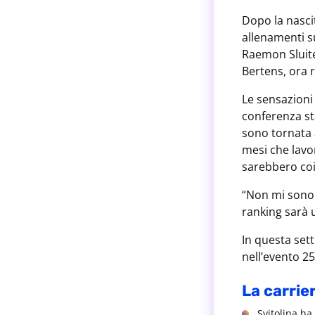
Dopo la nascit
allenamenti s
Raemon Sluite
Bertens, ora r
Le sensazioni
conferenza st
sono tornata 
mesi che lavo
sarebbero coi
“Non mi sono d
ranking sarà 
In questa set
nell’evento 25
La carrier
Svitolina ha