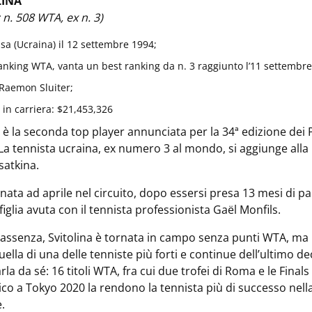
LINA
 n. 508 WTA, ex n. 3)
a (Ucraina) il 12 settembre 1994;
anking WTA, vanta un best ranking da n. 3 raggiunto l’11 settembre
 Raemon Sluiter;
in carriera: $21,453,326
na è la seconda top player annunciata per la 34ª edizione dei
La tennista ucraina, ex numero 3 al mondo, si aggiunge all
atkina.
rnata ad aprile nel circuito, dopo essersi presa 13 mesi di p
, figlia avuta con il tennista professionista Gaël Monfils.
 assenza, Svitolina è tornata in campo senza punti WTA, ma l
uella di una delle tenniste più forti e continue dell’ultimo de
la da sé: 16 titoli WTA, fra cui due trofei di Roma e le Finals
co a Tokyo 2020 la rendono la tennista più di successo nella
.