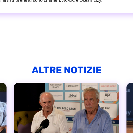
uoi artisti preferiti sono Eminem, AC/DC e Okean Elzy.
ALTRE NOTIZIE