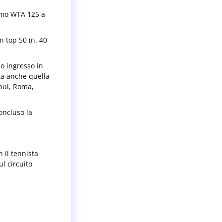
rimo WTA 125 a
n top 50 (n. 40
uo ingresso in
ta anche quella
nbul, Roma,
oncluso la
 il tennista
ul circuito