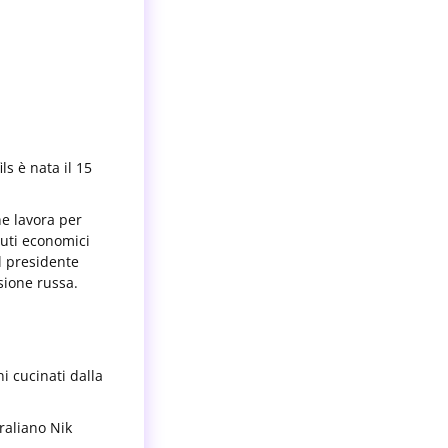
ls è nata il 15
he lavora per
iuti economici
l presidente
sione russa.
ni cucinati dalla
raliano Nik