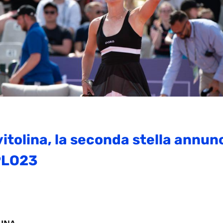
vitolina, la seconda stella annun
#PLO23
3