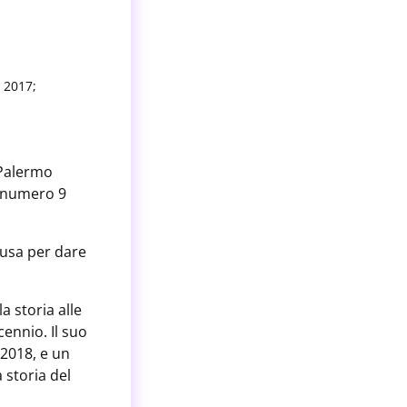
 2017;
 Palermo
a numero 9
ausa per dare
a storia alle
cennio. Il suo
 2018, e un
 storia del