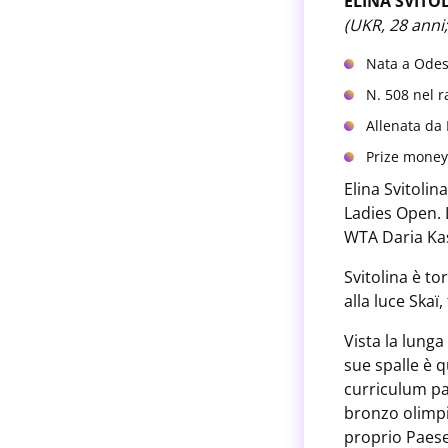
ELINA SVITO
(UKR, 28 anni;
Nata a Odess
N. 508 nel r
Allenata da
Prize money 
Elina Svitoli
Ladies Open. 
WTA Daria Kas
Svitolina è to
alla luce Skaï
Vista la lunga
sue spalle è q
curriculum par
bronzo olimpi
proprio Paese