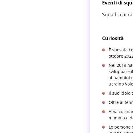
Eventi di sq
Squadra ucrai
Curiosità
È sposata co
ottobre 202
Nel 2019 ha 
sviluppare i
ai bambini c
ucraino Volo
Il suo idolo
Oltre al ten
Ama cucinare
mamma e da
Le persone c