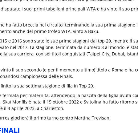
disputato i suoi primi tabelloni principali WTA e ha vinto il suo p
he ha fatto breccia nel circuito, terminando la sua prima stagione i
merito anche del primo trofeo WTA, vinto a Baku.
015 e 2016 sono state le sue prime stagioni dal top 20, mentre il s
ivato nel 2017. La stagione, terminata da numero 3 al mondo, è sta
ella sua carriera, con sei titoli conquistati (Taipei City, Dubai, Ista
vinto il suo secondo (e per il momento ultimo) titolo a Roma e ha c
ronandosi campionessa delle Finals.
finito la sua settima stagione di fila in Top 20.
è fermata per maternità, attendendo la nascita della figlia avuta con
. Skaï Monfils è nata il 15 ottobre 2022 e Svitolina ha fatto ritorno s
e il 3 aprile 2023, a Charleston.
rros giocherà il primo turno contro Martina Trevisan.
FINALI