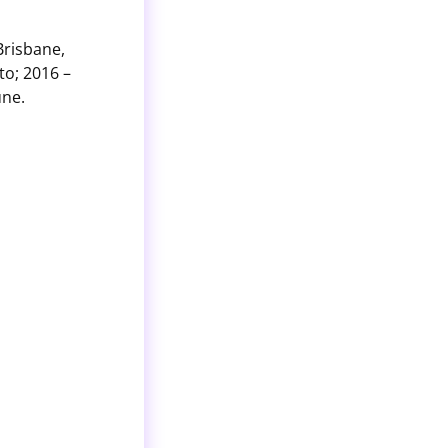
Brisbane,
to; 2016 –
une.