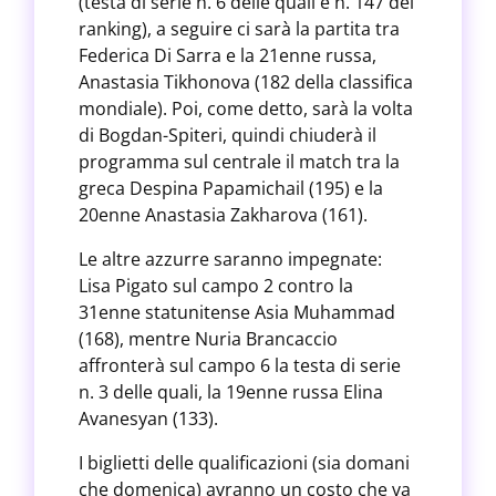
(testa di serie n. 6 delle quali e n. 147 del
ranking), a seguire ci sarà la partita tra
Federica Di Sarra e la 21enne russa,
Anastasia Tikhonova (182 della classifica
mondiale). Poi, come detto, sarà la volta
di Bogdan-Spiteri, quindi chiuderà il
programma sul centrale il match tra la
greca Despina Papamichail (195) e la
20enne Anastasia Zakharova (161).
Le altre azzurre saranno impegnate:
Lisa Pigato sul campo 2 contro la
31enne statunitense Asia Muhammad
(168), mentre Nuria Brancaccio
affronterà sul campo 6 la testa di serie
n. 3 delle quali, la 19enne russa Elina
Avanesyan (133).
I biglietti delle qualificazioni (sia domani
che domenica) avranno un costo che va