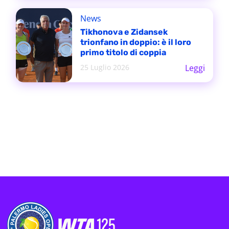
News
Tikhonova e Zidansek
trionfano in doppio: è il loro
primo titolo di coppia
25 Luglio 2026
Leggi