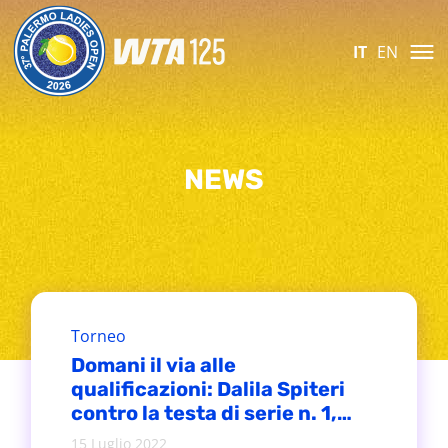
IT
EN
NEWS
Torneo
Domani il via alle
qualificazioni: Dalila Spiteri
contro la testa di serie n. 1,
Ana Bogdan
15 Luglio 2022