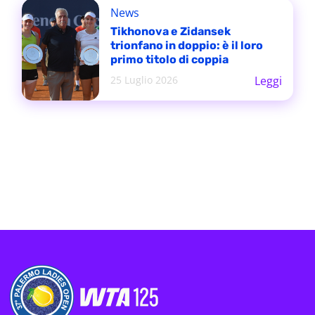
News
Tikhonova e Zidansek
trionfano in doppio: è il loro
primo titolo di coppia
25 Luglio 2026
Leggi