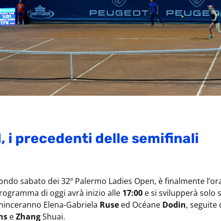
 i precedenti delle semifinali
econdo sabato dei 32º Palermo Ladies Open, è finalmente l’ora
 programma di oggi avrà inizio alle
17:00
e si svilupperà solo 
minceranno Elena-Gabriela
Ruse
ed Océane
Dodin
, seguite
ns
e
Zhang
Shuai.