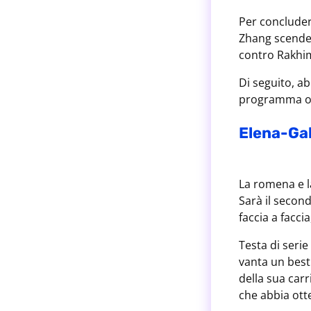
Per concluder
Zhang scender
contro Rakhi
Di seguito, ab
programma o
Elena-Gab
La romena e l
Sarà il second
faccia a facci
Testa di seri
vanta un best
della sua carr
che abbia ott