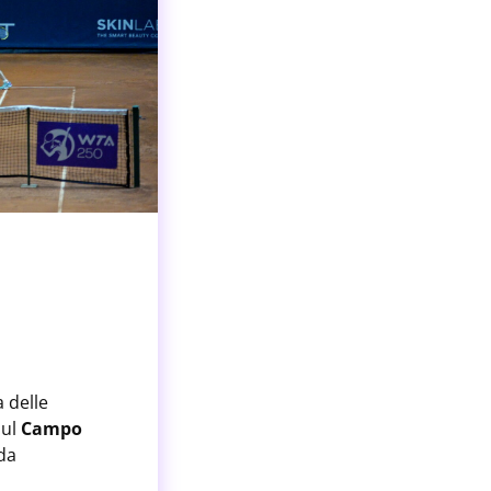
 delle
sul
Campo
 da