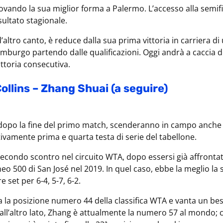
ovando la sua miglior forma a Palermo. L’accesso alla semifin
sultato stagionale.
d’altro canto, è reduce dalla sua prima vittoria in carriera di
mburgo partendo dalle qualificazioni. Oggi andrà a caccia d
ittoria consecutiva.
Collins – Zhang Shuai (a seguire)
dopo la fine del primo match, scenderanno in campo anche 
tivamente prima e quarta testa di serie del tabellone.
l secondo scontro nel circuito WTA, dopo essersi già affronta
eo 500 di San José nel 2019. In quel caso, ebbe la meglio la 
re set per 6-4, 5-7, 6-2.
a la posizione numero 44 della classifica WTA e vanta un be
ll’altro lato, Zhang è attualmente la numero 57 al mondo;