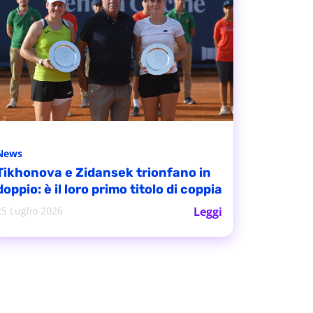
News
Tikhonova e Zidansek trionfano in
doppio: è il loro primo titolo di coppia
25 Luglio 2026
Leggi