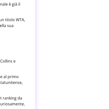
ale è già il
 un titolo WTA,
ella sua
Collins e
te al primo
statunitense,
st ranking da
 curiosamente,