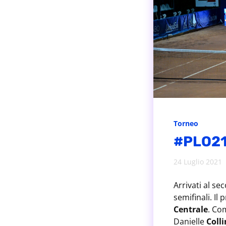
Torneo
#PLO21,
24 Luglio 2021
Arrivati al s
semifinali. Il
Centrale
. Co
Danielle
Colli