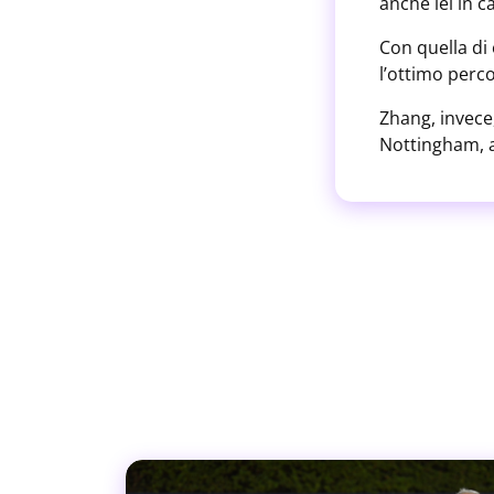
anche lei in c
Con quella di
l’ottimo perco
Zhang, invece,
Nottingham, a