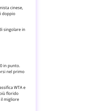
nista cinese,
di doppio
di singolare in
0 in punto.
orsi nel primo
assifica WTA e
più florido
il migliore