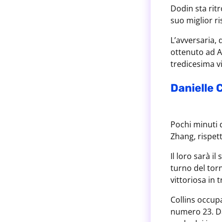
Dodin sta ritr
suo miglior ri
L’avversaria, 
ottenuto ad A
tredicesima v
Danielle 
Pochi minuti 
Zhang, rispet
Il loro sarà i
turno del torn
vittoriosa in t
Collins occup
numero 23. Da