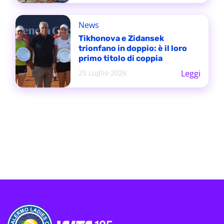
News
Tikhonova e Zidansek
trionfano in doppio: è il loro
primo titolo di coppia
25 Luglio 2026
Leggi