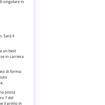
di singolare in
. Sarà il
a un best
e in carriera
ato di forma:
enuto
na.
rma possa
ro 7 del
e il primo in