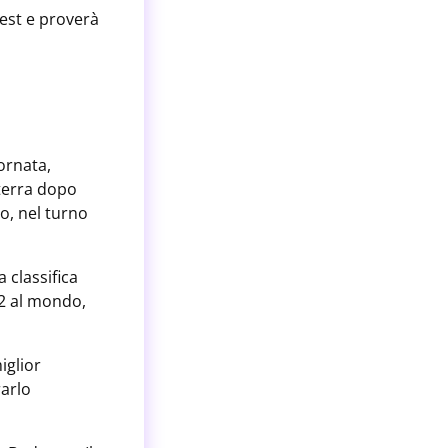
est e proverà
ornata,
 terra dopo
so, nel turno
 classifica
42 al mondo,
iglior
rarlo