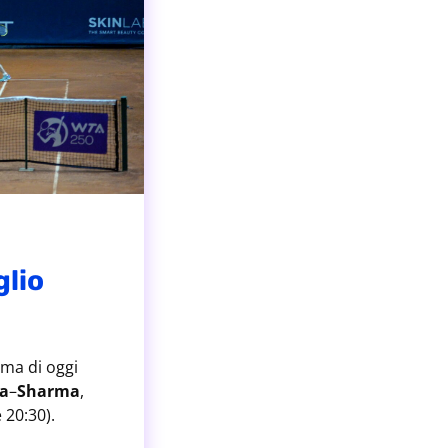
glio
mma di oggi
va
–
Sharma
,
20:30).