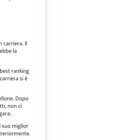
 carriera. Il
ebbe la
 best ranking
arriera si è
bellone. Dopo
ti, non ci
gara.
l suo miglior
ulteriormente.