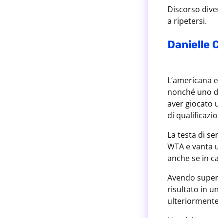
Discorso dive
a ripetersi.
Danielle 
L’americana e
nonché uno de
aver giocato u
di qualificazi
La testa di se
WTA e vanta u
anche se in ca
Avendo supera
risultato in 
ulteriormente