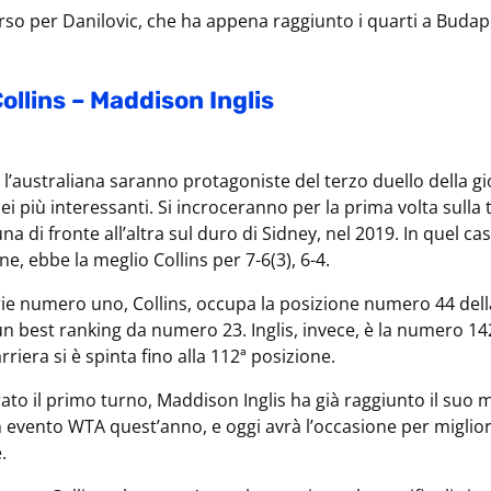
rso per Danilovic, che ha appena raggiunto i quarti a Budap
Collins – Maddison Inglis
 l’australiana saranno protagoniste del terzo duello della gi
i più interessanti. Si incroceranno per la prima volta sulla
na di fronte all’altra sul duro di Sidney, nel 2019. In quel ca
one, ebbe la meglio Collins per 7-6(3), 6-4.
rie numero uno, Collins, occupa la posizione numero 44 della
n best ranking da numero 23. Inglis, invece, è la numero 1
rriera si è spinta fino alla 112ª posizione.
to il primo turno, Maddison Inglis ha già raggiunto il suo m
un evento WTA quest’anno, e oggi avrà l’occasione per miglio
.