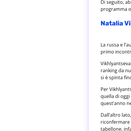
Di seguito, ab
programma o
Natalia V
La russa e l’a
primo incontro
Vikhlyantseva
ranking da nu
si è spinta fi
Per Vikhlyant
quella di oggi
quest’anno nel
Dall’altro la
riconfermare i
tabellone, inf