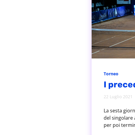
Torneo
I preced
22 Luglio 2021
La sesta gior
del singolare 
per poi term