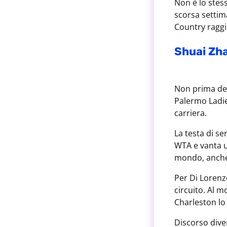
Non è lo stess
scorsa settima
Country raggi
Shuai Zha
Non prima dell
Palermo Ladies
carriera.
La testa di s
WTA e vanta u
mondo, anche s
Per Di Lorenzo
circuito. Al 
Charleston lo 
Discorso diver