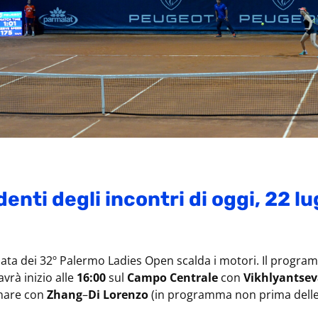
enti degli incontri di oggi, 22 lu
nata dei 32º Palermo Ladies Open scalda i motori. Il progra
avrà inizio alle
16:00
sul
Campo Centrale
con
Vikhlyantse
inare con
Zhang
–
Di
Lorenzo
(in programma non prima delle 