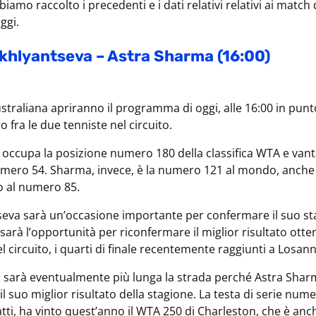
biamo raccolto i precedenti e i dati relativi relativi ai match 
ggi.
ikhlyantseva – Astra Sharma (16:00)
ustraliana apriranno il programma di oggi, alle 16:00 in punto
 fra le due tenniste nel circuito.
 occupa la posizione numero 180 della classifica WTA e vant
mero 54. Sharma, invece, è la numero 121 al mondo, anche s
no al numero 85.
seva sarà un’occasione importante per confermare il suo st
 sarà l’opportunità per riconfermare il miglior risultato ott
 circuito, i quarti di finale recentemente raggiunti a Losan
to, sarà eventualmente più lunga la strada perché Astra Sha
l suo miglior risultato della stagione. La testa di serie nume
atti, ha vinto quest’anno il WTA 250 di Charleston, che è anch