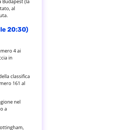
a Budapest (la
tato, al
uta.
le 20:30)
umero 4 ai
cia in
lla classifica
umero 161 al
agione nel
to a
 Nottingham,