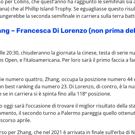
o per Collins, che quest’anno ha raggiunto le semifinali sia 
na) che al Phillip Island Trophy. Se eguagliasse questo risul
ungerebbe la seconda semifinale in carriera sulla terra batt
ng – Francesca Di Lorenzo (non prima del
e 20:30, chiuderanno la giornata la cinese, testa di serie n
 Open, e l’italoamericana. Per loro sarà il primo faccia a fac
erie numero quattro, Zhang, occupa la posizione numero 44 de
n best ranking da numero 23. Di Lorenzo, di contro, è la n
e in carriera si è spinta fino alla 118ª posizione.
 oggi sarà l’occasione di trovare il miglior risultato della st
momento, il secondo turno a Palermo pareggia quello ottenu
scorso aprile.
so per Zhang, che nel 2021 è arrivata in finale sull’erba di